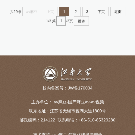
共29条
av麻豆
上页
1
2
3
下页
尾页
1/3
第
/3页
跳转
校内备案号：
JW备170034
主办单位：
av麻豆-国产麻豆av-av视频
联系地址：江苏省无锡市蠡湖大道1800号
邮政编码：214122 联系电话：+86-510-85329280
技术支持：
av麻豆 信息化建设管理处