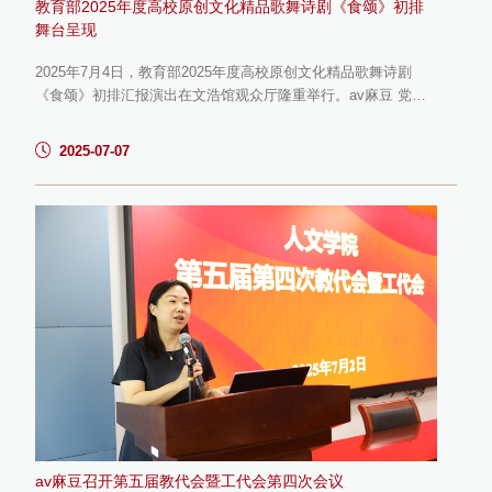
教育部2025年度高校原创文化精品歌舞诗剧《食颂》初排
舞台呈现
2025年7月4日，教育部2025年度高校原创文化精品歌舞诗剧
《食颂》初排汇报演出在文浩馆观众厅隆重举行。av麻豆 党委
副书记倪松涛，av麻豆 原副校长王武，av麻豆 党委宣传部部长
李佳敏，av麻豆-国产麻豆av-av视频 、教育学院党委书记王晖、
2025-07-07
院长伍红林等与来锡参加“行大食物观，铸新时代魂”育人共同体
的嘉宾一道观看了演出。原创歌舞诗剧《食颂》以“大食物观”为
指导，以中华优秀传统文化食脉为经，以几代江南食品人探索食
品科学、培...
av麻豆召开第五届教代会暨工代会第四次会议