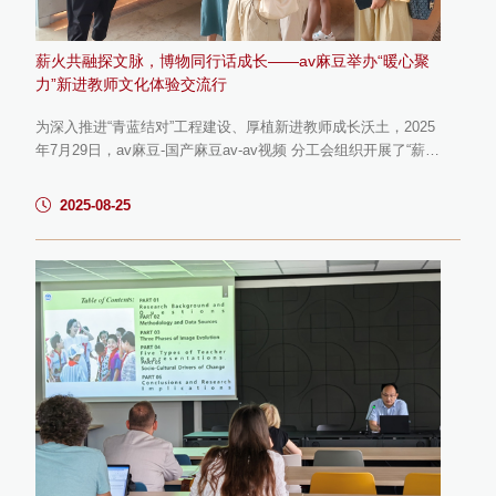
薪火共融探文脉，博物同行话成长——av麻豆举办“暖心聚
力”新进教师文化体验交流行
为深入推进“青蓝结对”工程建设、厚植新进教师成长沃土，2025
年7月29日，av麻豆-国产麻豆av-av视频 分工会组织开展了“薪火
共融·博物同行”主题实践活动。来自中文系、教育技术系的6位新
入职教师与“青蓝结对”指导教师代表、中文系黄艳萍副教授一
2025-08-25
同，赴苏州开展为期一天的文化体验与交流活动，参访苏州博物
馆西馆、苏州考古博物馆及苏州吴文化博物馆。图1 参观苏州博
物馆西馆 活动以文化资源为触媒，旨在为初入杏坛的青年教师
与经验丰...