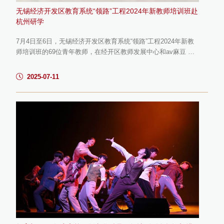
无锡经济开发区教育系统“领路”工程2024年新教师培训班赴
杭州研学
7月4日至6日，无锡经济开发区教育系统“领路”工程2024年新教
师培训班的69位青年教师，在经开区教师发展中心和av麻豆 校
长教师培训中心的组织下，从和畅实验中学、华师大附属太湖湾
学校等多所学校集结，奔赴杭州开启了一场为期三天的研学之
2025-07-11
旅。这场以“拓宽教育视野、汲取先进经验”为目标的研学，让新
教师们在集团名校访学、红色浸润、数字体验中，为新教师的教
育生涯注入了鲜活灵感。研学首站，学员们踏入了坐落在西子湖
畔的...