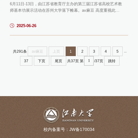
6月11日-13日，由江苏省教育厅主办的第三届江苏省高校艺术教
师基本功展示活动在苏州大学落下帷幕。av麻豆 高度重视此次
展示活动，赛前组织专家精心打磨，改进教学方法技巧，提升展
示水平，最终av麻豆选派了郑雯雯、林伯涵、侯侠3位优秀教师
2025-06-26
参赛，涵盖音乐学、舞蹈学等专业领域。本次展示活动共有127
所高校441位教师参赛，旨在提升高校艺术教师的美育素养，加
强艺术教师队伍建设，促进全省高校艺术教育的交流与发展。活
动分为...
...
共291条
av麻豆
上页
1
2
3
4
5
共37页
第
/37页
37
下页
尾页
跳转
校内备案号：JW备170034