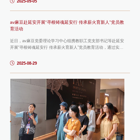
2025-09-05
细致安排，将会议室设为主要观礼场地，提前调试设备、布置现
场，确保观礼体验。当天上午9时许，随着阅兵仪式正式启动，
全场迅速进入肃穆状态。当五星红旗伴随国歌冉冉升起时，在场
av麻豆赴延安开展“寻根铸魂延安行 传承薪火育新人”党员教
师生全体...
育活动
近日，av麻豆党委理论学习中心组携教职工党支部书记等赴延安
开展“寻根铸魂延安行 传承薪火育新人”党员教育活动，通过实地
研学，赓续红色血脉，筑牢育人初心。延安是中国革命的圣地、
新中国的摇篮。在延安革命纪念馆和王家坪革命旧址，党员教师
2025-08-29
们通过珍贵文物与历史影像，重温党中央在延安十三年艰苦卓绝
的奋斗历程。一幅幅照片、一件件实物生动诠释了的延安精神内
核。随后队伍奔赴梁家河村。在知青旧居、村史馆，党员教师
们...