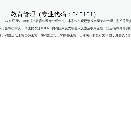
一、教育管理（专业代码：045101）
av麻豆 于2019年获批教育管理专业硕士点。本学位点现已形成学历结构合理、学术背
人，副教授18人，博士比例近100%；拥有国家级大学生人文素质教育基地、江苏省教师培
家、省部级以上项目60余项；获省部级以上奖励40余项；出版著作和教材50余部，发表论文近60
200篇；在人才培养、科学研究、社会服务、文化传承创新等方面获得了学界、社会的广泛认
培养目标
av麻豆-国产麻豆av-av视频 非全日制教育硕士（教育管理）旨在培养视野开阔、素质
础教育高素质教育教学管理人员。具体目标要求如下：
1.热爱祖国，拥护中国共产党领导。热爱教育事业，恪守教师职业道德规范，立德树人
2.掌握现代教育理论,具有扎实的教育专业基础和学科专业基础知识，了解教育和学科专
3.具有较强的教育教学实践创新能力和管理能力，能胜任并创造性地开展教育管理工作。
4.具有一定的数字化教育教学管理能力，能够有效运用数字化技术手段及资源等创造性地
5.具有发现和解决教育教学管理实践问题、终身学习与发展的意识与能力。
6.能较为熟练地运用一种外国语阅读本专业的外文文献资料。