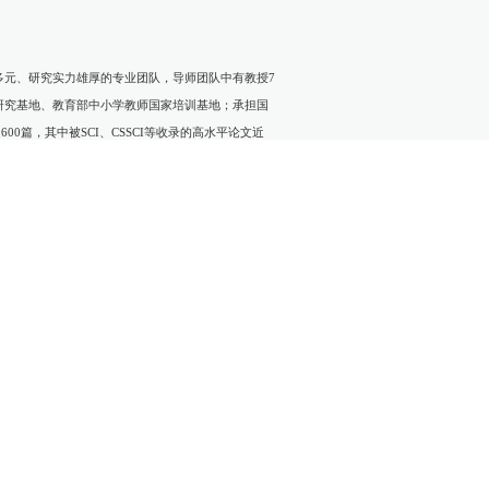
景多元、研究实力雄厚的专业团队，导师团队中有教授7
训研究基地、教育部中小学教师国家培训基地；承担国
0篇，其中被SCI、CSSCI等收录的高水平论文近
可和好评。
全面、能力卓越、 适应当代中国教育高质量发展要求的基
，为人师表，积极进取，勇于创新。
业前沿和发展趋势。
开展教育管理工作。