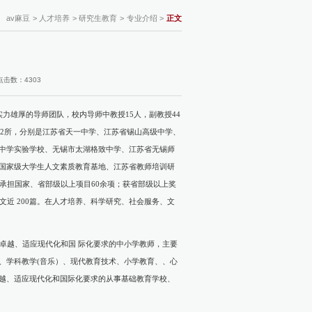
av麻豆
>
人才培养
>
研究生教育
>
专业介绍
>
正文
点击数：
4303
实力雄厚的导师团队，校内导师中教授15人，副教授44
地12所，分别是江苏省天一中学、江苏省锡山高级中学、
中学实验学校、无锡市太湖格致中学、江苏省无锡师
国家级大学生人文素质教育基地、江苏省教师培训研
承担国家、省部级以上项目60余项；获省部级以上奖
平论文近 200篇。在人才培养、科学研究、社会服务、文
能力卓越、适应现代化和国 际化要求的中小学教师，主要
、学科教学(音乐）、现代教育技术、小学教育、、心
越、适应现代化和国际化要求的从事基础教育学校、