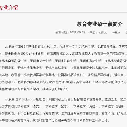
专业介绍
教育专业硕士点简介
发布日期：2023-09-03
来源：av麻豆
av麻豆
av麻豆 于2019年获批教育专业硕士点。现拥有一支学历结构合理、学术背景多元、研究
人，博士比例近100%；校外导师中正高级教师21人，高级教师53人；教育硕士实习实践基
江苏省南菁高级中学、无锡市第一中学、无锡市江南中学、无锡市东林中学、江苏省锡山高级
范附属小学、无锡市连元街小学、无锡市东林小学、江苏省无锡崇宁路实验小学。本学科拥有
究基地、教育部中小学教师国家培训基地；获国家精品课程1门，省级精品课程3门；近年来，
励40余项；出版著作和教材50余部，发表论文近600篇，其中被SCI、CSSCI等收录的高水
化传承创新等方面获得了学界、社会的认可和好评。
av麻豆-国产麻豆av-av视频 全日制教育硕士培养目标旨在培养视野开阔、素质全面、
培养方向包括学科教学（语文）、学科教学（数学）、学科教学（英语）、学科教学（历史）
理健康教育。非全日制教育硕士（教育管理）培养目标旨在培养视野开阔、素质全面、能力卓
中等职业技术教育学校、教育行政部门以及相关教育企事业单位管理工作的人才。